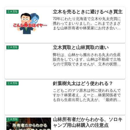
立木を売るときに避けるべき買主
立木買取
70年にわたり北海道で立木や丸太売買に
携わってまいりました。これまでさまざ
まな山林所有者や林業家にお付き合いさ
せていただきました。中には何世代にも
わたって管理を委託していただく山林所
有者もいます。立木の売り渡しは物品授
受とは異なり取引が簡単...
立木買取と山林買取の違い
立木買取
弊社は、山林から搬出される丸太の生産
販売をしています。山林は不動産で土地
なので買取できませんが、立木の状態で
価格をつけて買取しております。そこに
生育する立木のみを買取しております。
山林売買は土地取引です。立木売買は動
産取引で不動産売買とは異...
針葉樹丸太はどう使われる？
立木買取
こどもこのマツ原木は何に使われるんで
すか？林業者え、えーと…林業関係者で
も自ら生産出荷した丸太が、「最終的に
どのように利用されているか？」を正し
く理解されていない方もいます。計画的
に植林されて伐採生産された針葉樹素材
丸太は、どのように流通し...
山林所有者だからわかる、ソロキ
立木買取
ャンプ用山林購入の注意点