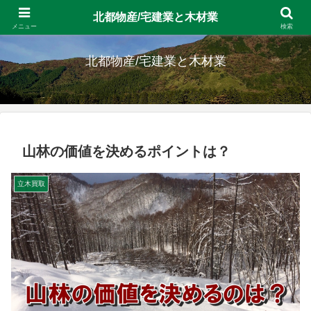
北都物産/宅建業と木材業
留萌の宅建業と十勝の素材生産 北海道拠点の会社です。
メニュー
検索
北都物産/宅建業と木材業
山林の価値を決めるポイントは？
立木買取