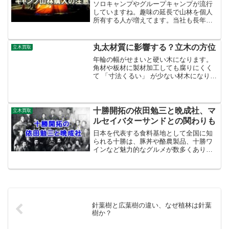
ソロキャンプやグループキャンプが流行
していますね。趣味の延長で山林を個人
所有する人が増えてます。当社も長年、
社有林を所有しております。山林を所有
する者として考えておかなければならな
いことがあります。山林は固定資産税が
丸太材質に影響する？立木の方位
立木買取
安いので手軽に購入できま...
年輪の幅がせまいと硬い木になります。
角材や板材に製材加工しても腐りにくく
て 「寸法くるい」 が少ない材木になりま
す。職人から好まれる良質な木です。一
方、生長が早い木は年輪の幅が広いの
で、製材すると乾燥収縮で寸法差異が大
きくなります。立木を評...
十勝開拓の依田勉三と晩成社、マ
立木買取
ルセイバターサンドとの関わりも
日本を代表する食料基地として全国に知
られる十勝は、豚丼や酪農製品、十勝ワ
インなど魅力的なグルメが数多くありま
す。そんな十勝も開拓されるまでは存在
していないわけで、開拓の歴史を知らず
して語ることはできないでしょう。中で
も十勝開拓を支えた依田勉...
針葉樹と広葉樹の違い、なぜ植林は針葉
樹か？