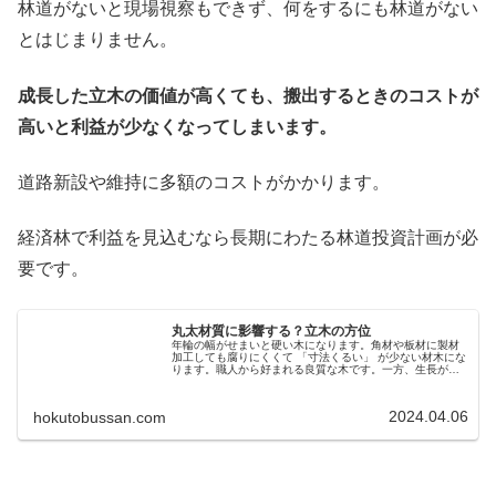
林道がないと現場視察もできず、何をするにも林道がない
とはじまりません。
成長した立木の価値が高くても、搬出するときのコストが
高いと利益が少なくなってしまいます。
道路新設や維持に多額のコストがかかります。
経済林で利益を見込むなら長期にわたる林道投資計画が必
要です。
丸太材質に影響する？立木の方位
年輪の幅がせまいと硬い木になります。角材や板材に製材
加工しても腐りにくくて 「寸法くるい」 が少ない材木にな
ります。職人から好まれる良質な木です。一方、生長が早
い木は年輪の幅が広いので、製材すると乾燥収縮で寸法差
異が大きくなります。立木を評...
2024.04.06
hokutobussan.com