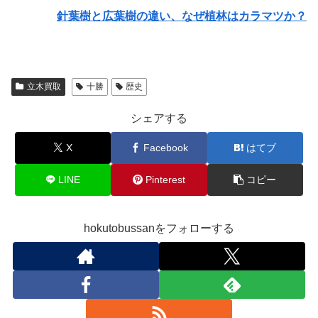
針葉樹と広葉樹の違い、なぜ植林はカラマツか？
立木買取
十勝
歴史
シェアする
X
Facebook
はてブ
LINE
Pinterest
コピー
hokutobussanをフォローする