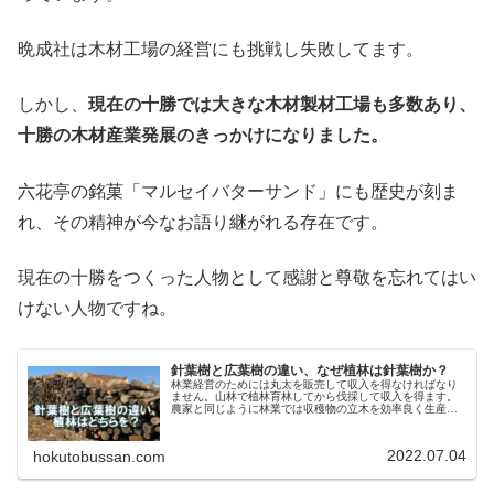
晩成社は木材工場の経営にも挑戦し失敗してます。
しかし、
現在の十勝では大きな木材製材工場も多数あり、
十勝の木材産業発展のきっかけになりました。
六花亭の銘菓「マルセイバターサンド」にも歴史が刻ま
れ、その精神が今なお語り継がれる存在です。
現在の十勝をつくった人物として感謝と尊敬を忘れてはい
けない人物ですね。
針葉樹と広葉樹の違い、なぜ植林は針葉樹か？
林業経営のためには丸太を販売して収入を得なければなり
ません。山林で植林育林してから伐採して収入を得ます。
農家と同じように林業では収穫物の立木を効率良く生産し
なければなりません。そのためには収穫期間を考えること
が大切です。立木の”生長速度”を...
2022.07.04
hokutobussan.com