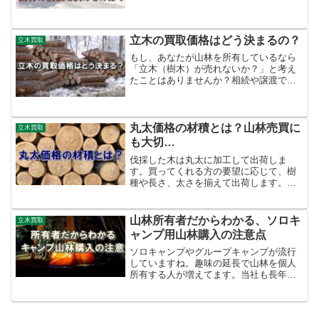
海道の広大な大自然！でも、私たち木材
業者は違う視点で山林を見てます。生長
が悪い、林道が無い…緑を眺めているの
に高価な立木だ…とか、傾...
立木の買取価格はどう決まるの？
立木買取
もし、あなたが山林を所有しているなら
「立木（樹木）が売れないか？」と考え
たことはありませんか？相続や譲渡であ
なたが山林を所有する可能性もありま
す。 「親戚が山林を持っている」という
方もいるでしょう。山林に関して「利用
法」が具体的に思い浮かば...
丸太価格の材積とは？山林売買に
立木買取
も大切…
伐採した木は丸太に加工して出荷しま
す。買ってくれる方の要望に応じて、樹
種や長さ、太さを揃えて出荷します。生
産した素材丸太は山林からトラックで搬
出されます。素材生産者は販売先のオー
ダーに応じて、サイズや数量を整えてト
山林所有者だからわかる、ソロキ
立木買取
ラックに積み込みします。値...
ャンプ用山林購入の注意点
ソロキャンプやグループキャンプが流行
していますね。趣味の延長で山林を個人
所有する人が増えてます。当社も長年、
社有林を所有しております。山林を所有
する者として考えておかなければならな
いことがあります。山林は固定資産税が