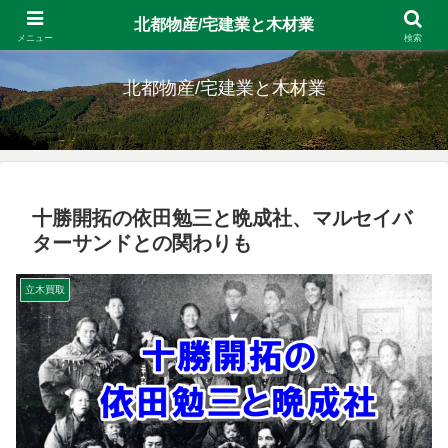
北都物産/宅建業と木材業
留萌の宅建業と十勝の素材生産 北海道拠点の会社です。
メニュー
検索
北都物産/宅建業と木材業
十勝開拓の依田勉三と晩成社、マルセイバ
ターサンドとの関わりも
立木買取