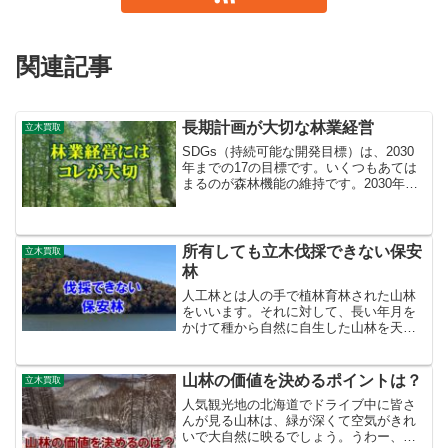
関連記事
長期計画が大切な林業経営
立木買取
SDGs（持続可能な開発目標）は、2030
年までの17の目標です。いくつもあては
まるのが森林機能の維持です。2030年以
降も山林管理について将来に向かって考
えることが必要です。林業なんて成り立
たない…現実として、今も多くの林業家
や山林所有者...
所有しても立木伐採できない保安
立木買取
林
人工林とは人の手で植林育林された山林
をいいます。それに対して、長い年月を
かけて種から自然に自生した山林を天然
林といいます。北海道の山林面積は550万
haです。そのうち約26％が人工林で145
万haです。人工林は一般的に将来に立木
山林の価値を決めるポイントは？
立木買取
を販売して利...
人気観光地の北海道でドライブ中に皆さ
んが見る山林は、緑が深くて空気がきれ
いで大自然に映るでしょう。うわー、北