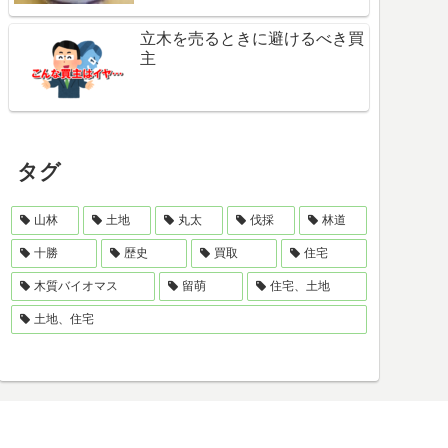
立木を売るときに避けるべき買
主
タグ
山林
土地
丸太
伐採
林道
十勝
歴史
買取
住宅
木質バイオマス
留萌
住宅、土地
土地、住宅