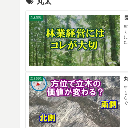
丸太
立木買取
S
く
に
た
立木買取
年
も
ら
で