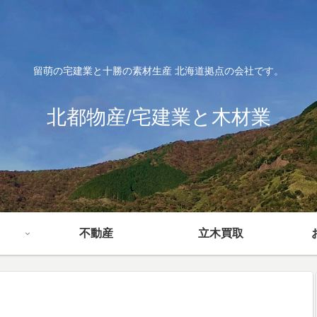
留萌の宅建業と十勝の素材生産 北海道拠点の会社です。
北都物産/宅建業と木材業
不動産
立木買取