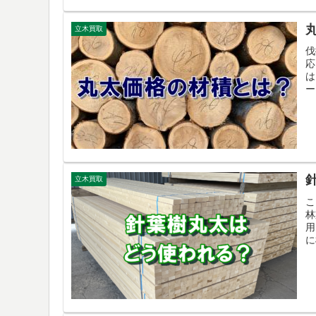
立木買取
伐
応
は
ー
値.
立木買取
こ
林
用
に
し.