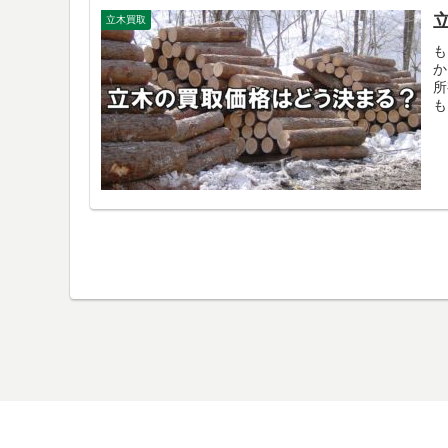
立木買取
も
か
所
も