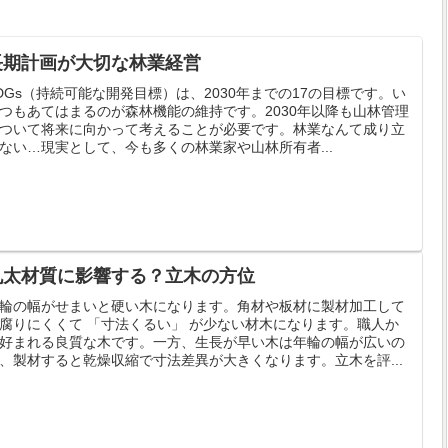
長期計画が大切な林業経営
DGs（持続可能な開発目標）は、2030年までの17の目標です。い
つもあてはまるのが森林機能の維持です。2030年以降も山林管理
ついて将来に向かって考えることが必要です。林業なんて成り立
ない…現実として、今も多くの林業家や山林所有者...
丸太材質に影響する？立木の方位
輪の幅がせまいと硬い木になります。角材や板材に製材加工して
腐りにくくて 「寸法くるい」 が少ない材木になります。職人か
好まれる良質な木です。一方、生長が早い木は年輪の幅が広いの
、製材すると乾燥収縮で寸法差異が大きくなります。立木を評...