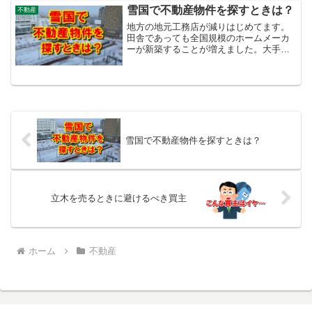
「空家等対策の推進に...
雪国で不動産物件を探すときは？
不動産
地方の地元工務店が減りはじめてます。
田舎であっても全国規模のホームメーカ
ーが新築することが増えました。大手は
新築件数を多く手掛けているので設計が
洗練されています。トライアンドエラー
を繰り返して、多湿強風が吹く北国の冬
でも設計を見直してきまし...
雪国で不動産物件を探すときは？
立木を売るときに避けるべき買主
ホーム
不動産