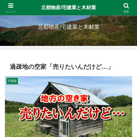
北都物産/宅建業と木材業
留萌の宅建業と十勝の素材生産 北海道拠点の会社です。
メニュー
検索
北都物産/宅建業と木材業
過疎地の空家「売りたいんだけど…」
不動産