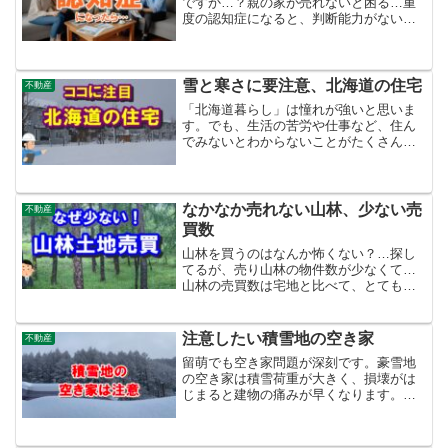
ですか…？親の家が売れないと困る…重
度の認知症になると、判断能力がないと
みなされます。原則的に自分の生活や介
護に関する支出しかできなくなります。
判断能力が回復するまで、不動産投資な
どはできません。認知症に...
雪と寒さに要注意、北海道の住宅
不動産
「北海道暮らし」は憧れが強いと思いま
す。でも、生活の苦労や仕事など、住ん
でみないとわからないことがたくさんあ
ります。何泊かの北海道旅行だけではわ
かりません。移住や転勤で北海道で暮ら
すことになる方へ住宅事情を紹介しま
す。雪国にはじめて生活する...
なかなか売れない山林、少ない売
不動産
買数
山林を買うのはなんか怖くない？…探し
てるが、売り山林の物件数が少なくて…
山林の売買数は宅地と比べて、とても少
ないです。それでもキャンプブームもあ
り、山林を買いたい人や欲しい人がいる
はずです。検索しても宅地のようには物
注意したい積雪地の空き家
不動産
件がたくさん出てきません...
留萌でも空き家問題が深刻です。豪雪地
の空き家は積雪荷重が大きく、損壊がは
じまると建物の痛みが早くなります。毎
年、雪解け時の春を迎えると雪の重みや
氷の凍結融解で、外装のダメージが大き
くなった空き家を目にします。2015年に