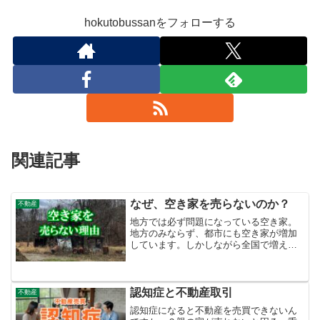
hokutobussanをフォローする
関連記事
なぜ、空き家を売らないのか？
不動産
地方では必ず問題になっている空き家。
地方のみならず、都市にも空き家が増加
しています。しかしながら全国で増え続
ける空き家は、法改正や税制によって少
しずつ動き出しています。売却が難しい
地方の空き家問題は深刻です。宅建業者
に相談すれば売却できる物...
認知症と不動産取引
不動産
認知症になると不動産を売買できないん