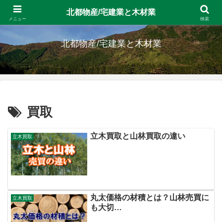
北都物産/宅建業と木材業
留萌の宅建業と十勝の素材生産 北海道拠点の会社です。
メニュー
検索
北都物産/宅建業と木材業
買取
立木買取と山林買取の違い
立木買取
丸太価格の材積とは？山林売買に
立木買取
も大切…